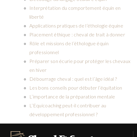
Interprétation du comportement équin en
liberté
Applications pratiques de l’éthologie équine
Placement éthique : cheval de trait à donner
Rôle et missions de l’éthologue équin
professionnel
Préparer son écurie pour protéger les chevaux
en hiver
Débourrage cheval : quel est l’âge idéal ?
Les bons conseils pour débuter l’équitation
L’importance de la préparation mentale
L’Equicoaching peut-il contribuer au
développement professionnel ?