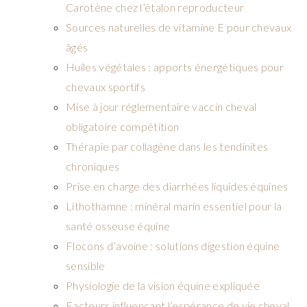
Carotène chez l’étalon reproducteur
Sources naturelles de vitamine E pour chevaux
âgés
Huiles végétales : apports énergétiques pour
chevaux sportifs
Mise à jour réglementaire vaccin cheval
obligatoire compétition
Thérapie par collagène dans les tendinites
chroniques
Prise en charge des diarrhées liquides équines
Lithothamne : minéral marin essentiel pour la
santé osseuse équine
Flocons d’avoine : solutions digestion équine
sensible
Physiologie de la vision équine expliquée
Facteurs influençant l’espérance de vie cheval