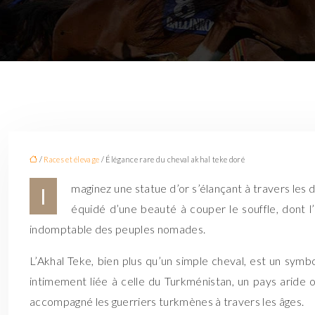
/
Races et élevage
/ Élégance rare du cheval akhal teke doré
maginez une statue d’or s’élançant à travers les du
I
équidé d’une beauté à couper le souffle, dont l
indomptable des peuples nomades.
L’Akhal Teke, bien plus qu’un simple cheval, est un symbo
intimement liée à celle du Turkménistan, un pays aride où
accompagné les guerriers turkmènes à travers les âges.