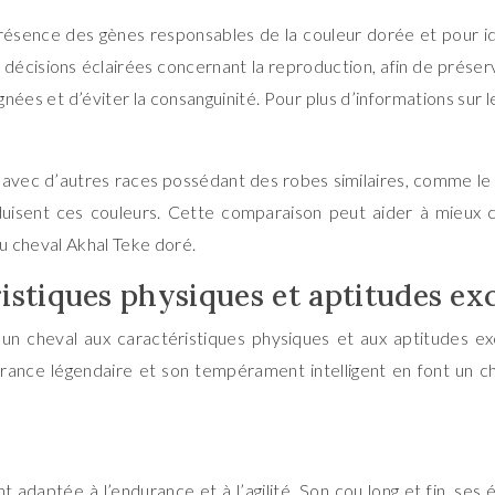
présence des gènes responsables de la couleur dorée et pour id
cisions éclairées concernant la reproduction, afin de préserve
ignées et d’éviter la consanguinité. Pour plus d’informations sur 
avec d’autres races possédant des robes similaires, comme le P
uisent ces couleurs. Cette comparaison peut aider à mieux 
du cheval Akhal Teke doré.
ristiques physiques et aptitudes ex
 un cheval aux caractéristiques physiques et aux aptitudes ex
rance légendaire et son tempérament intelligent en font un c
adaptée à l’endurance et à l’agilité. Son cou long et fin, ses