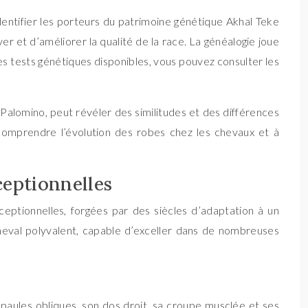
entifier les porteurs du patrimoine génétique Akhal Teke
r et d’améliorer la qualité de la race. La généalogie joue
les tests génétiques disponibles, vous pouvez consulter les
alomino, peut révéler des similitudes et des différences
comprendre l’évolution des robes chez les chevaux et à
ceptionnelles
ceptionnelles, forgées par des siècles d’adaptation à un
heval polyvalent, capable d’exceller dans de nombreuses
 épaules obliques, son dos droit, sa croupe musclée et ses