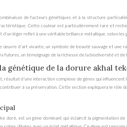
ombinaison de facteurs génétiques et à la structure particuliè
aractéristique. Cette couleur est particulièrement rare et rec
t d’un léger reflet à une véritable brillance métallique, selon l
une œuvre d’art vivante, un symbole de beauté sauvage et une r
s futures, un témoignage de la richesse de la biodiversité et de
 la génétique de la dorure akhal te
, résultat d’une interaction complexe de gènes qui influencent 
ntribuer à sa préservation. Cette section expliquera le rôle 
cipal
 doré, est un gène dominant qui éclaircit la pigmentation de ba
es robes diluées avec un éclat métallique. Ce gène est respons