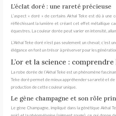
L’éclat doré : une rareté précieuse
L’aspect « doré » de certains Akhal Teke est dû à une c
réfléchissant la lumière et créant cet effet métallique c
équestres. La couleur dorée peut varier en intensité, allan
L’Akhal Teke doré n’est pas seulement un cheval; c’est 
élégance en font un trésor à préserver pour les génération
L’or et la science : comprendre
La robe dorée de l’Akhal Teke est un phénomène fascinant
Teke doré permet de mieux appréhender sa rareté et de co
production de cette couleur unique.
Le gène champagne et son rôle prin
Le gène Champagne, impliqué dans la génétique Akhal Teke
noir) et la phéomélanine (pigment rouge), ce qui donne d