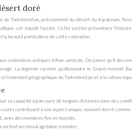
désert doré
naire du Turkménistan, précisément du désert du Karakoum. Rec
ique, cet équidé fascine. Cette section présentera l’histoire
et la beauté particulière de cette coloration.
aux civilisations antiques d’Asie centrale. On pense qu’il desce
levage. La légende raconte qu’Alexandre le Grand montait Bucé
à l’isolement géographique du Turkménistan et à la culture équ
ce
ur sa capacité à parcourir de longues distances dans des conditio
ls courts contribuent à son aspect unique, souvent décrit comme
nt, avec des membres fins et musclés.
s en font un cheval agréable à monter.