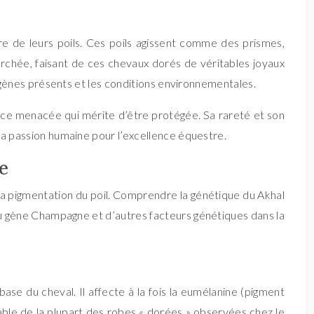
re de leurs poils. Ces poils agissent comme des prismes,
herchée, faisant de ces chevaux dorés de véritables joyaux
es gènes présents et les conditions environnementales.
ace menacée qui mérite d’être protégée. Sa rareté et son
 la passion humaine pour l’excellence équestre.
ke
la pigmentation du poil. Comprendre la génétique du Akhal
du gène Champagne et d’autres facteurs génétiques dans la
se du cheval. Il affecte à la fois la eumélanine (pigment
able de la plupart des robes « dorées » observées chez le