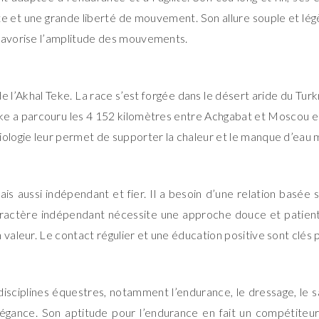
te et une grande liberté de mouvement. Son allure souple et lé
 favorise l’amplitude des mouvements.
e l’Akhal Teke. La race s’est forgée dans le désert aride du Tur
ke a parcouru les 4 152 kilomètres entre Achgabat et Moscou en 
iologie leur permet de supporter la chaleur et le manque d’eau m
 mais aussi indépendant et fier. Il a besoin d’une relation basée
 caractère indépendant nécessite une approche douce et patien
n valeur. Le contact régulier et une éducation positive sont clé
isciplines équestres, notamment l’endurance, le dressage, le sau
égance. Son aptitude pour l’endurance en fait un compétiteur 