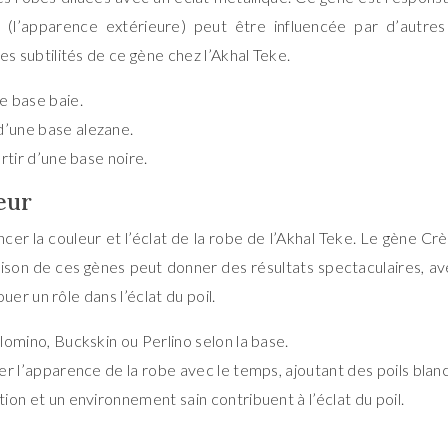
 (l’apparence extérieure) peut être influencée par d’autre
subtilités de ce gène chez l’Akhal Teke.
e base baie.
d’une base alezane.
rtir d’une base noire.
eur
r la couleur et l’éclat de la robe de l’Akhal Teke. Le gène Cr
son de ces gènes peut donner des résultats spectaculaires, av
r un rôle dans l’éclat du poil.
lomino, Buckskin ou Perlino selon la base.
r l’apparence de la robe avec le temps, ajoutant des poils blanc
on et un environnement sain contribuent à l’éclat du poil.