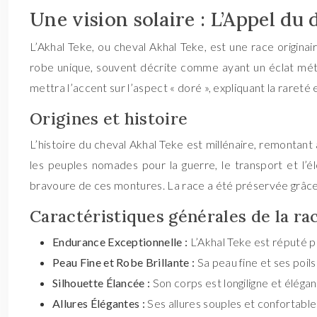
Une vision solaire : L’Appel du 
L’Akhal Teke, ou cheval Akhal Teke, est une race origi
robe unique, souvent décrite comme ayant un éclat métall
mettra l’accent sur l’aspect « doré », expliquant la rareté 
Origines et histoire
L’histoire du cheval Akhal Teke est millénaire, remontant 
les peuples nomades pour la guerre, le transport et l’é
bravoure de ces montures. La race a été préservée grâce 
Caractéristiques générales de la ra
Endurance Exceptionnelle :
L’Akhal Teke est réputé po
Peau Fine et Robe Brillante :
Sa peau fine et ses poi
Silhouette Élancée :
Son corps est longiligne et éléga
Allures Élégantes :
Ses allures souples et confortable