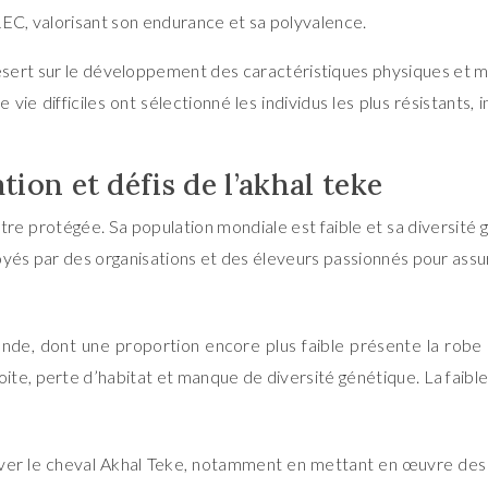
REC, valorisant son endurance et sa polyvalence.
 désert sur le développement des caractéristiques physiques e
ie difficiles ont sélectionné les individus les plus résistants, 
ion et défis de l’akhal teke
tre protégée. Sa population mondiale est faible et sa diversité g
oyés par des organisations et des éleveurs passionnés pour assur
onde, dont une proportion encore plus faible présente la rob
te, perte d’habitat et manque de diversité génétique. La faible 
erver le cheval Akhal Teke, notamment en mettant en œuvre de