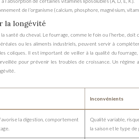
 l’absorption de certaines vitamines liposolubles (A, D, E, K).
onnement de l’organisme (calcium, phosphore, magnésium, vitamin
r la longévité
 la santé du cheval. Le fourrage, comme le foin ou l’herbe, doit co
éréales ou les aliments industriels, peuvent servir à compléte
s coliques. Il est important de veiller à la qualité du fourrage
urveillée pour prévenir les troubles de croissance. Un régime 
ngévité.
Inconvénients
 favorise la digestion, comportement
Qualité variable, risq
tage.
la saison et le type de 