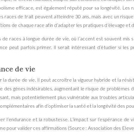
bolisme efficace, est également réputé pour sa longévité. Les 
s races de trait peuvent atteindre 30 ans, mais avec un risque
sitions de chaque race afin d’adapter les pratiques d’élevage et 
de races à longue durée de vie, où l’accent est souvent mis sur
nce peut parfois primer. Il serait intéressant d’étudier si le
ance de vie
a durée de vie. Il peut accroître la vigueur hybride et la rés
re des gènes indésirables, augmentant le risque de problèmes 
sant, mais potentiellement plus vulnérable aux troubles articula
mplémentaires afin d’optimiser la santé et la longévité des poul
 l’endurance et la robustesse. L’impact sur l’espérance de vi
terme pour valider ces affirmations (Source : Association des El