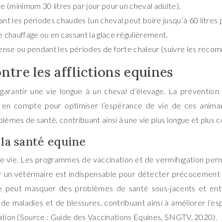
e (minimum 30 litres par jour pour un cheval adulte).
nt les périodes chaudes (un cheval peut boire jusqu’à 60 litres p
e chauffage ou en cassant la glace régulièrement.
tense ou pendant les périodes de forte chaleur (suivre les reco
ontre les afflictions equines
garantir une vie longue à un cheval d’élevage. La prévention 
 en compte pour optimiser l’espérance de vie de ces animaux
èmes de santé, contribuant ainsi à une vie plus longue et plus c
la santé equine
gue vie. Les programmes de vaccination et de vermifugation pe
par un vétérinaire est indispensable pour détecter précocement
elle peut masquer des problèmes de santé sous-jacents et en
e maladies et de blessures, contribuant ainsi à améliorer l’e
nation (Source : Guide des Vaccinations Equines, SNGTV, 2020).