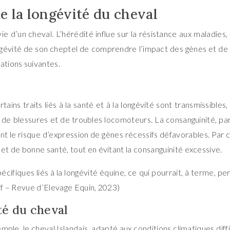
de la longévité du cheval
d’un cheval. L’hérédité influe sur la résistance aux maladies, la
ongévité de son cheptel de comprendre l’impact des gènes et de
ations suivantes.
ains traits liés à la santé et à la longévité sont transmissibles
de blessures et de troubles locomoteurs. La consanguinité, parfo
nt le risque d’expression de gènes récessifs défavorables. Par c
 et de bonne santé, tout en évitant la consanguinité excessive.
écifiques liés à la longévité équine, ce qui pourrait, à terme, 
tif – Revue d’Elevage Equin, 2023)
ité du cheval
ple, le cheval Islandais, adapté aux conditions climatiques diff